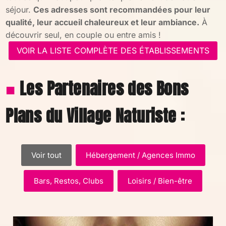
séjour.
Ces adresses sont recommandées pour leur
qualité, leur accueil chaleureux et leur ambiance.
À
découvrir seul, en couple ou entre amis !
VOIR LA LISTE COMPLÈTE DES ÉTABLISSEMENTS
■
Les Partenaires des Bons
Plans du Village Naturiste :
Voir tout
Hébergement / Agences Immo
Bars, Restos, Clubs
Loisirs / Bien-être