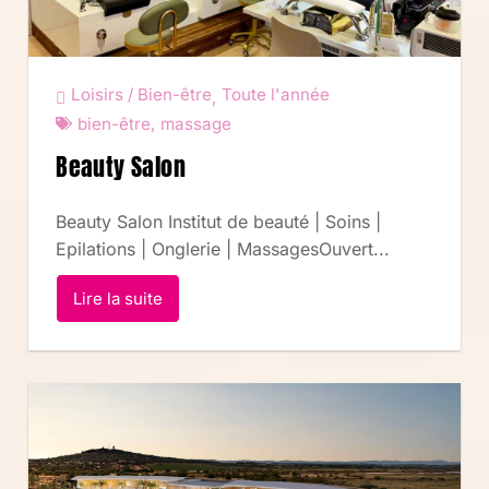
Loisirs / Bien-être
Toute l'année
,
bien-être
,
massage
Beauty Salon
Beauty Salon Institut de beauté | Soins |
Epilations | Onglerie | MassagesOuvert...
Lire la suite