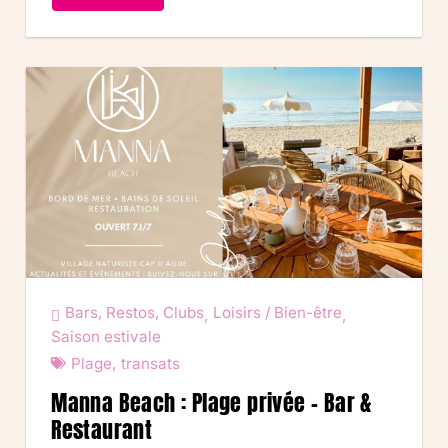
Bars, Restos, Clubs
Loisirs / Bien-être
,
,
Saison estivale
Plage
,
transats
Manna Beach : Plage privée – Bar &
Restaurant