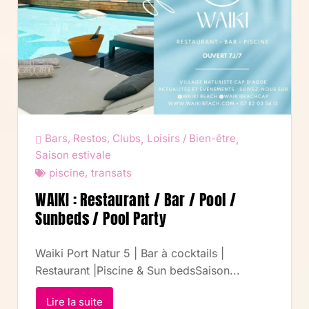
Bars, Restos, Clubs
Loisirs / Bien-être
,
,
Saison estivale
piscine
,
transats
WAIKI : Restaurant / Bar / Pool /
Sunbeds / Pool Party
Waiki Port Natur 5 | Bar à cocktails |
Restaurant |Piscine & Sun bedsSaison...
Lire la suite