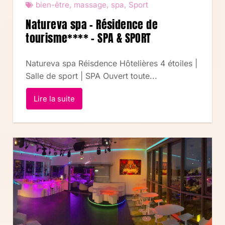
bien-être
,
massage
,
spa
,
Sport
Natureva spa – Résidence de
tourisme**** – SPA & SPORT
Natureva spa Réisdence Hôtelières 4 étoiles |
Salle de sport | SPA Ouvert toute...
Lire la suite