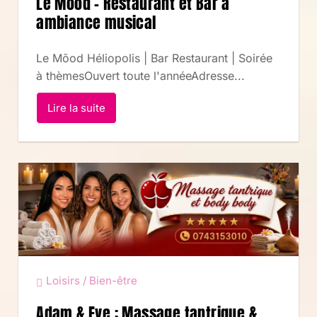
Le Moõd – Restaurant et Bar à
ambiance musical
Le Mõod Héliopolis | Bar Restaurant | Soirée
à thèmesOuvert toute l'annéeAdresse...
Lire la suite
Loisirs / Bien-être
Adam & Eve : Massage tantrique &