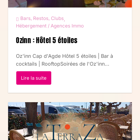
Bars, Restos, Clubs
,
Hébergement / Agences Immo
Ozinn : Hôtel 5 étoiles
Oz'inn Cap d'Agde Hôtel 5 étoiles | Bar à
cocktails | RooftopSoirées de l'Oz'inn...
Lire la suite