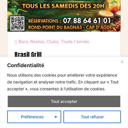
Bars, Restos, Clubs
Toute l'année
,
Brasil Grill
Confidentialité
Brasil Grill Repas Brésilien - Rodizio| Cabaret
Nous utilisons des cookies pour améliorer votre expérience
Brésilien Ouvert toute...
de navigation et analyser notre trafic. En cliquant sur « Tout
accepter », vous consentez à l’utilisation de cookies.
Lire la suite
Tout accepter



Préférences
Tout refuser
ACCUEIL
AGENDA
SORTIR